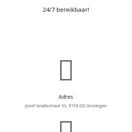
24/7 bereikbaar!
Boek een rit!

Adres
Jozef Israëlsstraat 53, 9718 GD Groningen
